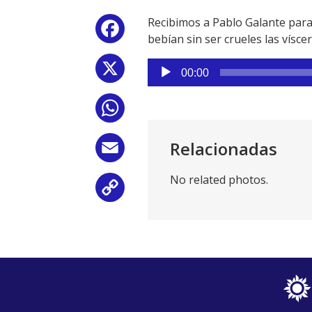
Recibimos a Pablo Galante para 
Facebook
bebían sin ser crueles las vísce
Reproductor
X
00:00
de
audio
WhatsApp
Relacionadas
Email
No related photos.
Copy
Link