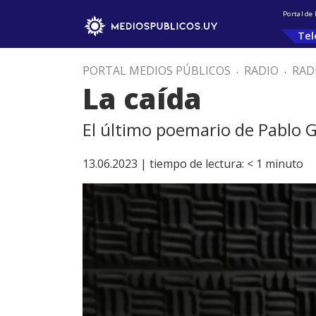
Portal de
Tel
PORTAL MEDIOS PÚBLICOS
.
RADIO
.
RAD
La caída
El último poemario de Pablo 
13.06.2023 |
tiempo de lectura:
< 1
minuto