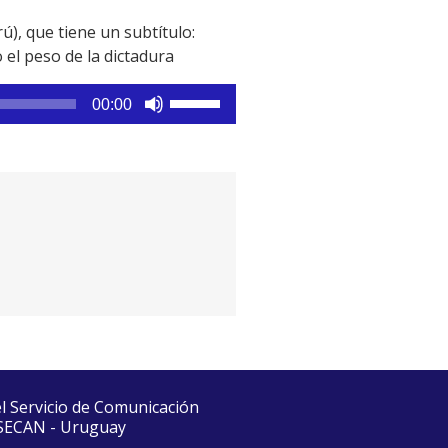
), que tiene un subtítulo:
 el peso de la dictadura
Utiliza
00:00
las
teclas
de
flecha
arriba/abajo
para
aumentar
o
disminuir
el
volumen.
el Servicio de Comunicación
 SECAN - Uruguay