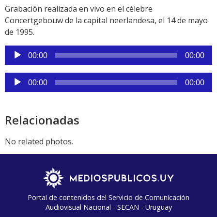
Grabación realizada en vivo en el célebre
Concertgebouw de la capital neerlandesa, el 14 de mayo
de 1995.
Reproductor
00:00
00:00
de
audio
Reproductor
00:00
00:00
de
audio
Relacionadas
No related photos.
Portal de contenidos del Servicio de Comunicación
Audiovisual Nacional - SECAN - Uruguay