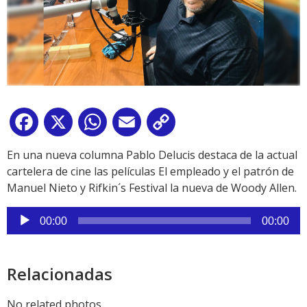
Facebook
X
WhatsApp
Email
Copy
Link
En una nueva columna Pablo Delucis destaca de la actual
cartelera de cine las películas El empleado y el patrón de
Manuel Nieto y Rifkin´s Festival la nueva de Woody Allen.
Reproductor
00:00
00:00
de
audio
Relacionadas
No related photos.