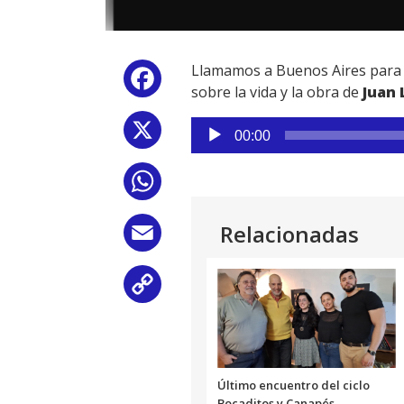
Llamamos a Buenos Aires para 
Facebook
sobre la vida y la obra de
Juan 
Reproductor
X
00:00
de
audio
WhatsApp
Relacionadas
Email
Copy
Link
Último encuentro del ciclo
Bocaditos y Canapés