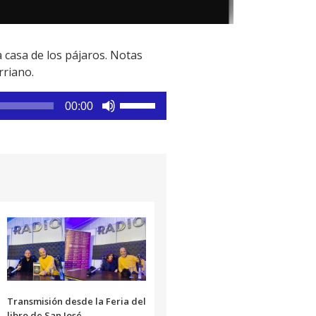
 casa de los pájaros. Notas
rriano.
Utiliza
00:00
las
teclas
de
flecha
arriba/abajo
para
aumentar
o
disminuir
el
volumen.
Transmisión desde la Feria del
libro de San José