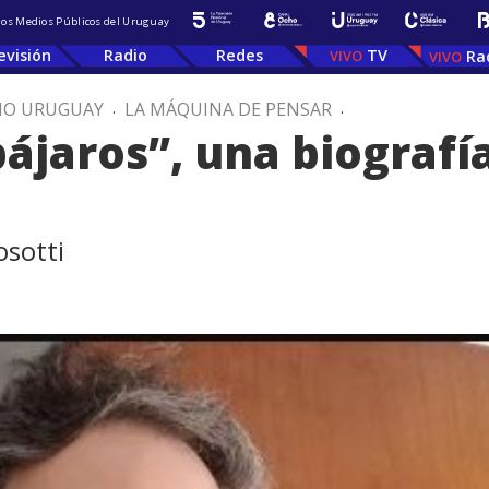
 los Medios Públicos del Uruguay
evisión
Radio
Redes
TV
Ra
IO URUGUAY
.
LA MÁQUINA DE PENSAR
.
pájaros”, una biografí
osotti