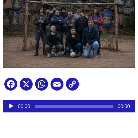
Facebook
X
WhatsApp
Email
Copy
Link
Reproductor
de
00:00
00:00
audio