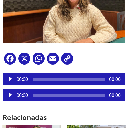
Facebook
X
WhatsApp
Email
Copy
Link
Reproductor
de
00:00
00:00
audio
Reproductor
00:00
00:00
de
audio
Relacionadas