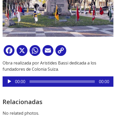
Facebook
X
WhatsApp
Email
Copy
Link
Obra realizada por Aristides Bassi dedicada a los
fundadores de Colonia Suiza.
Reproductor
00:00
00:00
de
audio
Relacionadas
No related photos.