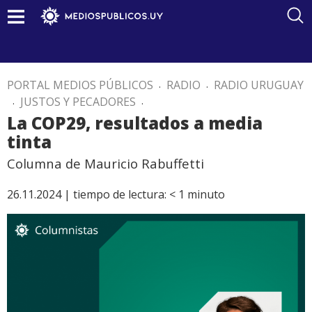
PORTAL MEDIOS PÚBLICOS
.
RADIO
.
RADIO URUGUAY
.
JUSTOS Y PECADORES
.
La COP29, resultados a media
tinta
Columna de Mauricio Rabuffetti
26.11.2024 |
tiempo de lectura:
< 1
minuto