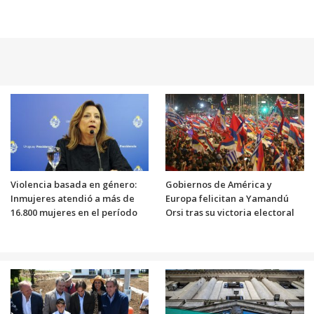
Violencia basada en género:
Gobiernos de América y
Inmujeres atendió a más de
Europa felicitan a Yamandú
16.800 mujeres en el período
Orsi tras su victoria electoral