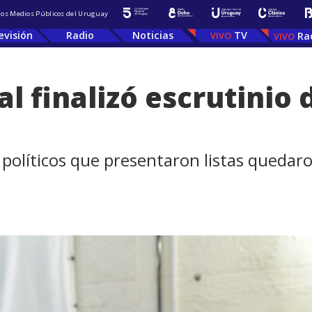
 los Medios Públicos del Uruguay
evisión
Radio
Noticias
TV
Ra
al finalizó escrutinio 
 políticos que presentaron listas quedar