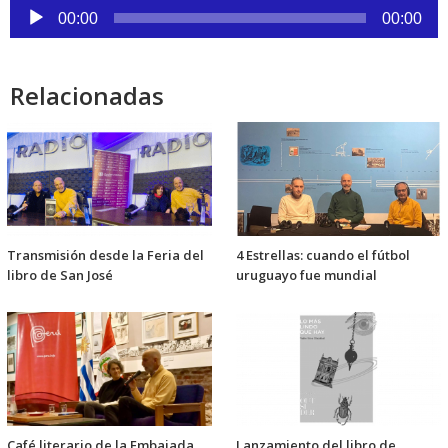
Reproductor
00:00
00:00
de
audio
Relacionadas
Transmisión desde la Feria del
4 Estrellas: cuando el fútbol
libro de San José
uruguayo fue mundial
Café literario de la Embajada
Lanzamiento del libro de