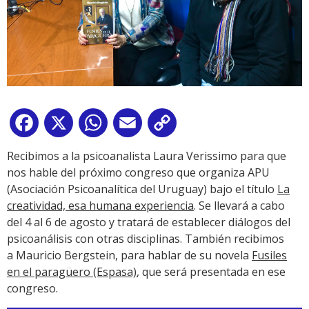
Facebook
X
WhatsApp
Email
Copy
Link
Recibimos a la psicoanalista Laura Verissimo para que
nos hable del próximo congreso que organiza APU
(Asociación Psicoanalítica del Uruguay) bajo el título
La
creatividad, esa humana experiencia
. Se llevará a cabo
del 4 al 6 de agosto y tratará de establecer diálogos del
psicoanálisis con otras disciplinas. También recibimos
a Mauricio Bergstein, para hablar de su novela
Fusiles
en el paragüero (Espasa)
, que será presentada en ese
congreso.