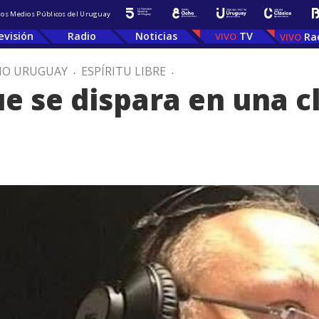
 los Medios Públicos del Uruguay
evisión
Radio
Noticias
TV
Ra
IO URUGUAY
.
ESPÍRITU LIBRE
.
ue se dispara en una c