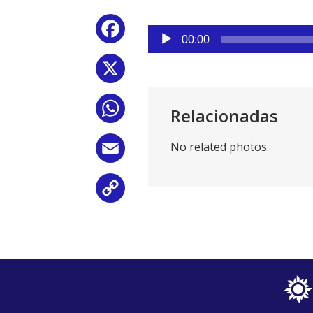
Reproductor
Facebook
de
00:00
audio
X
WhatsApp
Relacionadas
No related photos.
Email
Copy
Link