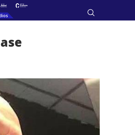
dios
lase