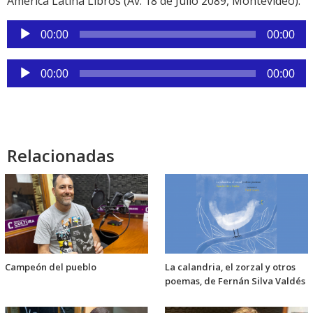
América Latina Libros (Av. 18 de Julio 2089, Montevideo).
Reproductor
00:00
00:00
de
audio
Reproductor
00:00
00:00
de
audio
Relacionadas
Campeón del pueblo
La calandria, el zorzal y otros
poemas, de Fernán Silva Valdés