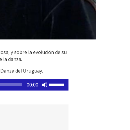
a, y sobre la evolución de su
 la danza.
e Danza del Uruguay.
Utiliza
00:00
las
teclas
de
flecha
arriba/abajo
para