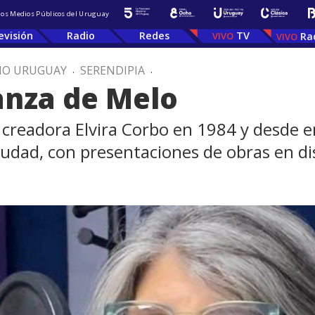
 los Medios Públicos del Uruguay
evisión
Radio
Redes
TV
Ra
IO URUGUAY
.
SERENDIPIA
.
anza de Melo
y creadora Elvira Corbo en 1984 y desde 
iudad, con presentaciones de obras en di