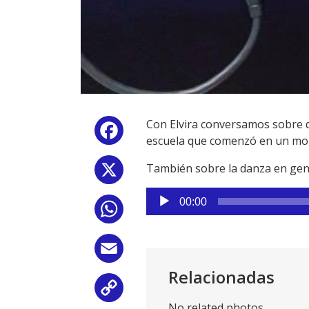
Con Elvira conversamos sobre 
Facebook
escuela que comenzó en un mome
También sobre la danza en gene
X
Reproductor
00:00
WhatsApp
de
audio
Email
Relacionadas
Copy
No related photos.