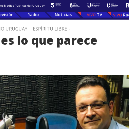
 los Medios Públicos del Uruguay
evisión
Radio
Noticias
TV
Ra
IO URUGUAY
.
ESPÍRITU LIBRE
.
 es lo que parece