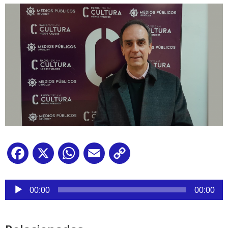
Facebook
X
WhatsApp
Email
Copy
Link
Reproductor
de
00:00
00:00
audio