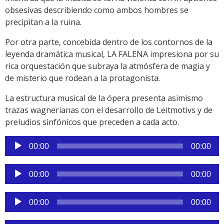
obsesivas describiendo como ambos hombres se
precipitan a la ruina.
Por otra parte, concebida dentro de los contornos de la
leyenda dramática musical, LA FALENA impresiona por su
rica orquestación que subraya la atmósfera de magia y
de misterio que rodean a la protagonista.
La estructura musical de la ópera presenta asimismo
trazas wagnerianas con el desarrollo de Leitmotivs y de
preludios sinfónicos que preceden a cada acto.
Reproductor
00:00
00:00
de
audio
Reproductor
00:00
00:00
de
audio
Reproductor
00:00
00:00
de
audio