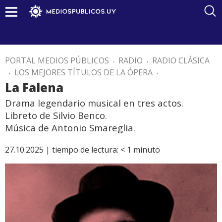
PORTAL MEDIOS PÚBLICOS
.
RADIO
.
RADIO CLÁSICA
.
LOS MEJORES TÍTULOS DE LA ÓPERA
.
La Falena
Drama legendario musical en tres actos.
Libreto de Silvio Benco.
Música de Antonio Smareglia.
27.10.2025 |
tiempo de lectura:
< 1
minuto