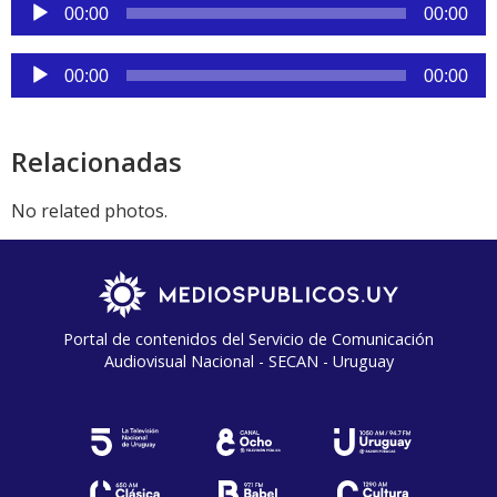
Reproductor
00:00
00:00
de
audio
Reproductor
00:00
00:00
de
audio
Relacionadas
No related photos.
Portal de contenidos del Servicio de Comunicación
Audiovisual Nacional - SECAN - Uruguay