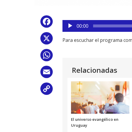
Reproductor
Facebook
de
00:00
audio
X
Para escuchar el programa com
WhatsApp
Relacionadas
Email
Copy
Link
El universo evangélico en
Uruguay