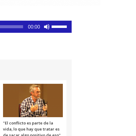
Utiliza
00:00
las
teclas
de
flecha
arriba/abajo
para
aumentar
o
disminuir
el
volumen.
"El conflicto es parte de la
vida, lo que hay que tratar es
de sacar algo positivo de eso"