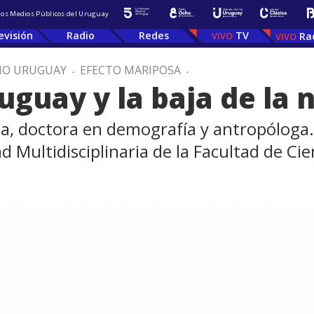
 los Medios Públicos del Uruguay
evisión
Radio
Redes
TV
Ra
IO URUGUAY
.
EFECTO MARIPOSA
.
uguay y la baja de la 
, doctora en demografía y antropóloga. P
Multidisciplinaria de la Facultad de Cien