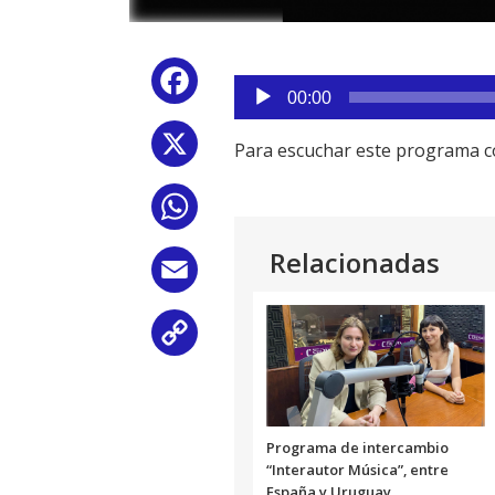
Reproductor
Facebook
de
00:00
audio
X
Para escuchar este programa c
WhatsApp
Relacionadas
Email
Copy
Link
Programa de intercambio
“Interautor Música”, entre
España y Uruguay