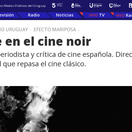
 los Medios Públicos del Uruguay
evisión
Radio
Noticias
TV
Ra
IO URUGUAY
.
EFECTO MARIPOSA
.
en el cine noir
riodista y crítica de cine española. Dire
 que repasa el cine clásico.