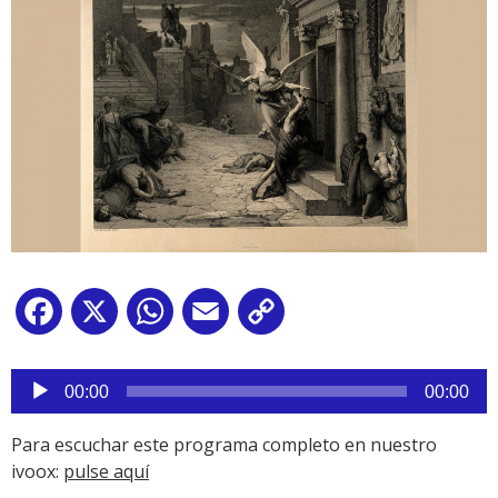
Facebook
X
WhatsApp
Email
Copy
Link
Reproductor
de
00:00
00:00
audio
Para escuchar este programa completo en nuestro
ivoox:
pulse aquí