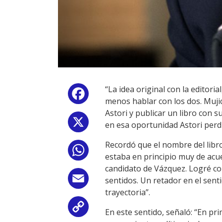
“La idea original con la editori
Facebook
menos hablar con los dos. Mujic
Astori y publicar un libro con 
X
en esa oportunidad Astori perdi
Recordó que el nombre del libro
WhatsApp
estaba en principio muy de acue
candidato de Vázquez. Logré con
Email
sentidos. Un retador en el sent
trayectoria”.
Copy
En este sentido, señaló: “En pr