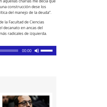
n aquellas charlas me decía que
 una construcción dese los
ítica del manejo de la deuda”.
e la Facultad de Ciencias
el decanato en ancas del
ás radicales de izquierda.
Utiliza
00:00
las
teclas
de
flecha
arriba/abajo
para
aumentar
o
disminuir
el