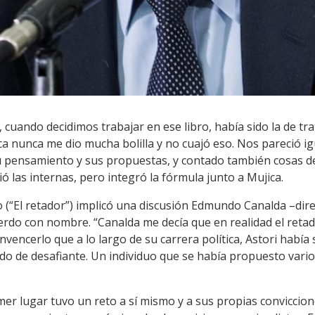
al, cuando decidimos trabajar en ese libro, había sido la de t
a nunca me dio mucha bolilla y no cuajó eso. Nos pareció ig
su pensamiento y sus propuestas, y contado también cosas de
ó las internas, pero integró la fórmula junto a Mujica.
 (“El retador”) implicó una discusión Edmundo Canalda –dire
rdo con nombre. “Canalda me decía que en realidad el retado
vencerlo que a lo largo de su carrera política, Astori había 
ido de desafiante. Un individuo que se había propuesto vario
imer lugar tuvo un reto a sí mismo y a sus propias conviccion