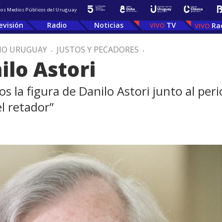
 los Medios Públicos del Uruguay
evisión
Radio
Noticias
TV
Ra
IO URUGUAY
.
JUSTOS Y PECADORES
.
ilo Astori
 la figura de Danilo Astori junto al peri
el retador”