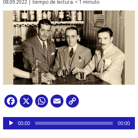
08.09.2022 |
tiempo de lectura:
< 1
minuto
Facebook
X
WhatsApp
Email
Copy
Link
Reproductor
de
00:00
00:00
audio