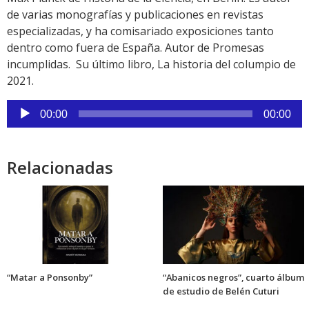
de varias monografías y publicaciones en revistas
especializadas, y ha comisariado exposiciones tanto
dentro como fuera de España. Autor de Promesas
incumplidas. Su último libro, La historia del columpio de
2021.
Reproductor
00:00
00:00
de
audio
Relacionadas
“Matar a Ponsonby”
“Abanicos negros”, cuarto álbum
de estudio de Belén Cuturi