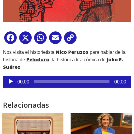
Facebook
X
WhatsApp
Email
Copy
Link
Nico Peruzzo
Nos visita el historietista
para hablar de la
Peloduro
Julio E.
historia de
, la histórica tira cómica de
Suárez
.
Reproductor
00:00
00:00
de
audio
Relacionadas