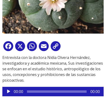
Facebook
X
WhatsApp
Email
Copy
Link
Entrevista con la doctora Nidia Olvera Hernández,
investigadora y académica mexicana, Sus investigaciones
se enfocan en el estudio histórico, antropológico de los
usos, concepciones y prohibiciones de las sustancias
psicoactivas.
Reproductor
00:00
00:00
de
audio