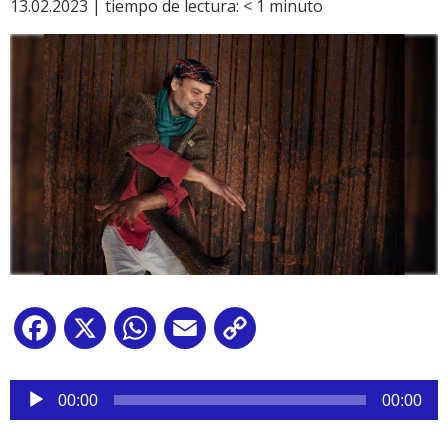
13.02.2023 |
tiempo de lectura:
< 1
minuto
Facebook
X
WhatsApp
Email
Copy
Link
Reproductor
de
00:00
00:00
audio