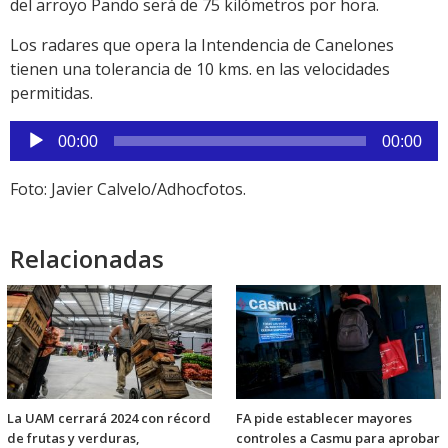
del arroyo Pando será de 75 kilómetros por hora.
Los radares que opera la Intendencia de Canelones
tienen una tolerancia de 10 kms. en las velocidades
permitidas.
Reproductor
00:00
00:00
de
audio
Foto: Javier Calvelo/Adhocfotos.
Relacionadas
La UAM cerrará 2024 con récord
FA pide establecer mayores
de frutas y verduras,
controles a Casmu para aprobar