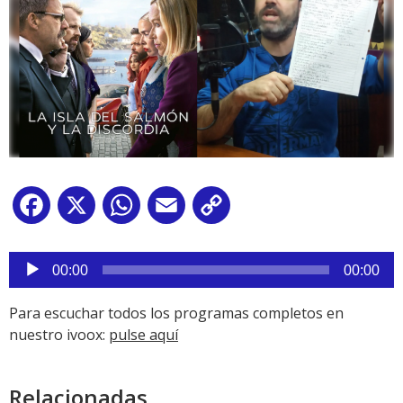
Facebook
X
WhatsApp
Email
Copy
Link
Reproductor
de
00:00
00:00
audio
Para escuchar todos los programas completos en
nuestro ivoox:
pulse aquí
Relacionadas