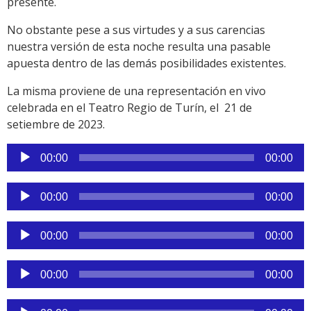
presente.
No obstante pese a sus virtudes y a sus carencias
nuestra versión de esta noche resulta una pasable
apuesta dentro de las demás posibilidades existentes.
La misma proviene de una representación en vivo
celebrada en el Teatro Regio de Turín, el 21 de
setiembre de 2023.
Reproductor
00:00
00:00
de
audio
Reproductor
00:00
00:00
de
audio
Reproductor
00:00
00:00
de
audio
Reproductor
00:00
00:00
de
audio
Reproductor