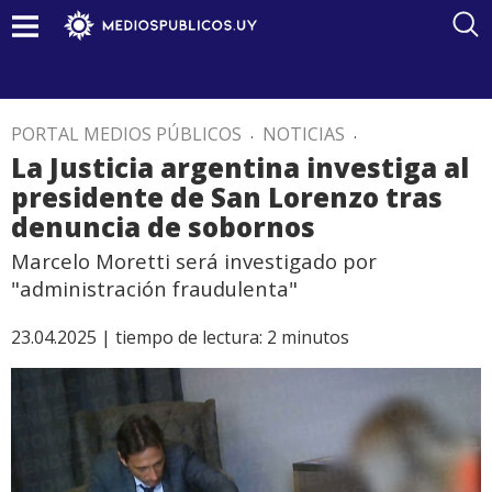
PORTAL MEDIOS PÚBLICOS
.
NOTICIAS
.
La Justicia argentina investiga al
presidente de San Lorenzo tras
denuncia de sobornos
Marcelo Moretti será investigado por
"administración fraudulenta"
23.04.2025 |
tiempo de lectura:
2
minutos