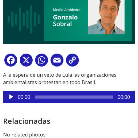
Facebook
X
WhatsApp
Email
Copy
Link
A la espera de un veto de Lula las organizaciones
ambientalistas protestan en todo Brasil.
Reproductor
00:00
00:00
de
audio
Relacionadas
No related photos.