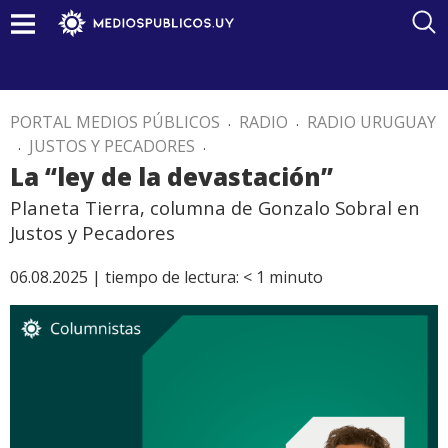
PORTAL MEDIOS PÚBLICOS
.
RADIO
.
RADIO URUGUAY
.
JUSTOS Y PECADORES
.
La “ley de la devastación”
Planeta Tierra, columna de Gonzalo Sobral en
Justos y Pecadores
06.08.2025 |
tiempo de lectura:
< 1
minuto