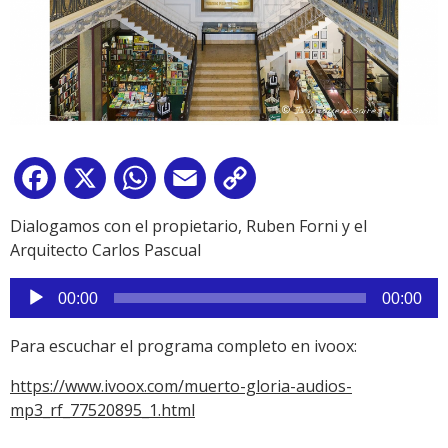
Facebook
X
WhatsApp
Email
Copy
Link
Dialogamos con el propietario, Ruben Forni y el
Arquitecto Carlos Pascual
Reproductor
00:00
00:00
de
audio
Para escuchar el programa completo en ivoox:
https://www.ivoox.com/muerto-gloria-audios-
mp3_rf_77520895_1.html