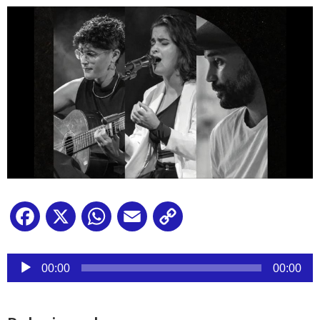
Facebook
X
WhatsApp
Email
Copy
Link
Reproductor
de
00:00
00:00
audio