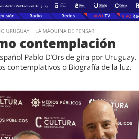
 los Medios Públicos del Uruguay
evisión
Radio
Redes
TV
Ra
IO URUGUAY
.
LA MÁQUINA DE PENSAR
.
omo contemplación
spañol Pablo D’Ors de gira por Uruguay. 
Los contemplativos o Biografía de la luz.