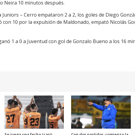
cio Neira 10 minutos después.
 Juniors – Cerro empataron 2 a 2, los goles de Diego Gonzál
 con 10 por la expulsión de Maldonado, empató Nicolás Gonzá
 ganó 1 a 0 a Juventud con gol de Gonzalo Bueno a los 16 mi
Se juega una fecha (casi)
Con dos partidos, comienza la