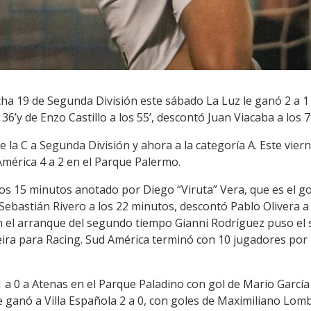
fecha 19 de Segunda División este sábado La Luz le ganó 2 a
36’y de Enzo Castillo a los 55’, descontó Juan Viacaba a los 
e la C a Segunda División y ahora a la categoría A. Este vier
mérica 4 a 2 en el Parque Palermo.
 los 15 minutos anotado por Diego “Viruta” Vera, que es el go
Sebastián Rivero a los 22 minutos, descontó Pablo Olivera a 
 En el arranque del segundo tiempo Gianni Rodríguez puso el
ira para Racing. Sud América terminó con 10 jugadores por 
 a 0 a Atenas en el Parque Paladino con gol de Mario García
e ganó a Villa Española 2 a 0, con goles de Maximiliano Lomba