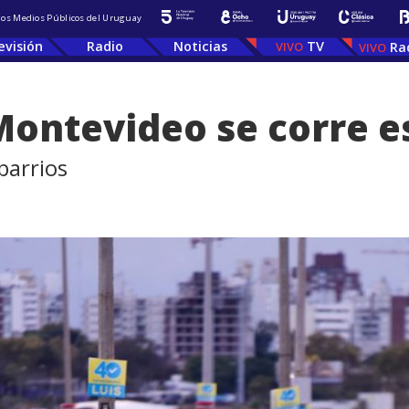
 los Medios Públicos del Uruguay
evisión
Radio
Noticias
TV
Ra
ontevideo se corre e
barrios