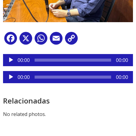
Facebook
X
WhatsApp
Email
Copy
Link
Reproductor
de
00:00
00:00
audio
Reproductor
00:00
00:00
de
audio
Relacionadas
No related photos.