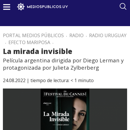
PORTAL MEDIOS PÚBLICOS
.
RADIO
.
RADIO URUGUAY
.
EFECTO MARIPOSA
.
La mirada invisible
Película argentina dirigida por Diego Lerman y
protagonizada por Julieta Zylberberg
24.08.2022 |
tiempo de lectura:
< 1
minuto