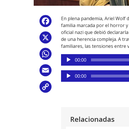
En plena pandemia, Ariel Wolf de
Facebook
familia marcada por el horror y
oficial nazi que debió declarar
X
de una herencia compleja. A tra
familiares, las tensiones entre 
WhatsApp
Reproductor
00:00
de
audio
Email
Reproductor
00:00
de
audio
Copy
Link
Relacionadas