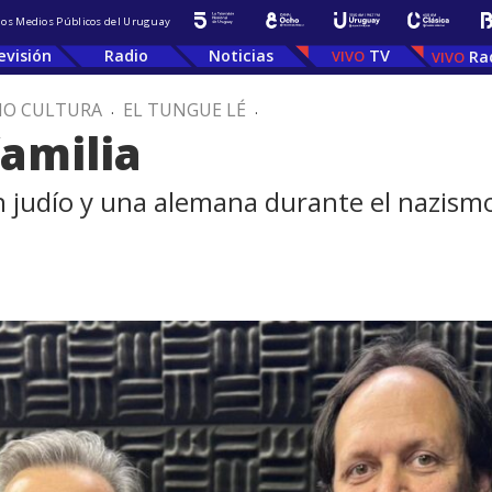
 los Medios Públicos del Uruguay
evisión
Radio
Noticias
TV
Ra
IO CULTURA
.
EL TUNGUE LÉ
.
familia
 judío y una alemana durante el nazismo