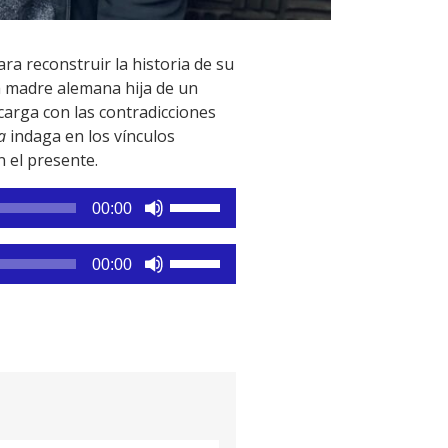
ra reconstruir la historia de su
na madre alemana hija de un
carga con las contradicciones
a
indaga en los vínculos
n el presente.
Utiliza
00:00
las
teclas
Utiliza
00:00
de
las
flecha
teclas
arriba/abajo
de
para
flecha
aumentar
arriba/abajo
o
para
disminuir
aumentar
el
o