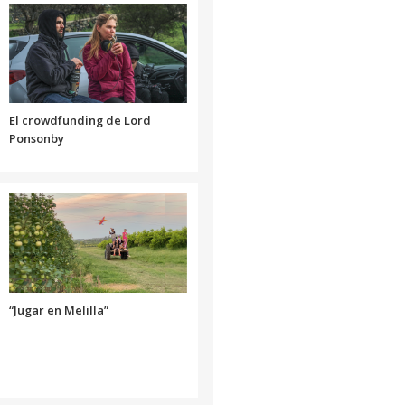
volumen.
disminuir
el
volumen.
El crowdfunding de Lord
Ponsonby
“Jugar en Melilla”