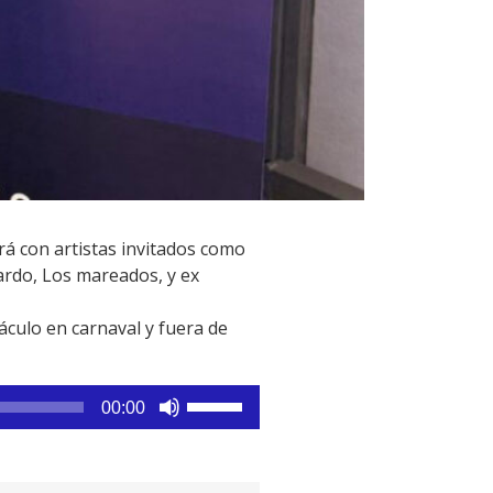
rá con artistas invitados como
ardo, Los mareados, y ex
culo en carnaval y fuera de
Utiliza
00:00
las
teclas
de