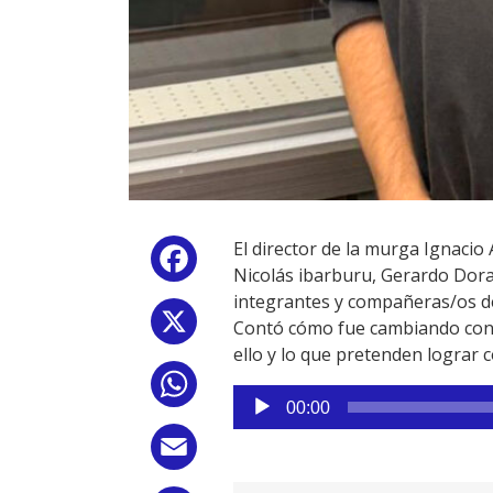
El director de la murga Ignacio
Facebook
Nicolás ibarburu, Gerardo Dora
integrantes y compañeras/os de
X
Contó cómo fue cambiando con l
ello y lo que pretenden lograr 
WhatsApp
Reproductor
00:00
de
audio
Email