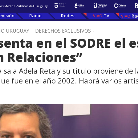
 los Medios Públicos del Uruguay
evisión
Radio
Redes
TV
Ra
IO URUGUAY
.
DERECHOS EXCLUSIVOS
.
senta en el SODRE el e
n Relaciones”
 la sala Adela Reta y su título proviene d
ue fue en el año 2002. Habrá varios artis