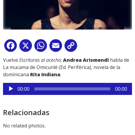
Facebook
X
WhatsApp
Email
Copy
Link
Vuelve
Escrituras al acecho
;
Andrea Arismendi
habla de
La mucama de Omicunlé (Ed. Periférica), novela de la
dominicana
Rita Indiana
.
Reproductor
00:00
00:00
de
audio
Relacionadas
No related photos.