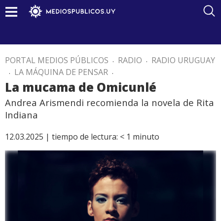
PORTAL MEDIOS PÚBLICOS
.
RADIO
.
RADIO URUGUAY
.
LA MÁQUINA DE PENSAR
.
La mucama de Omicunlé
Andrea Arismendi recomienda la novela de Rita
Indiana
12.03.2025 |
tiempo de lectura:
< 1
minuto