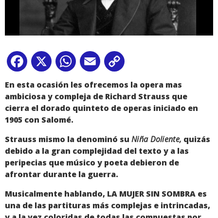
Facebook
X
WhatsApp
Email
Copy
Link
En esta ocasión les ofrecemos la opera mas
ambiciosa y compleja de Richard Strauss que
cierra el dorado quinteto de operas iniciado en
1905 con Salomé.
Strauss mismo la denominó su
Niña Doliente,
quizás
debido a la gran complejidad del texto y a las
peripecias que músico y poeta debieron de
afrontar durante la guerra.
Musicalmente hablando, LA MUJER SIN SOMBRA es
una de las partituras más complejas e intrincadas,
y a la vez coloridas de todas las compuestas por