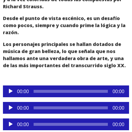
Richard Strauss.
Desde el punto de vista escénico, es un desafío
como pocos, siempre y cuando prime la lógica y la
razón.
Los personajes principales se hallan dotados de
música de gran belleza, lo que señala que nos
hallamos ante una verdadera obra de arte, y una
de las más importantes del transcurrido siglo XX.
Reproductor
00:00
00:00
de
audio
Reproductor
00:00
00:00
de
audio
Reproductor
00:00
00:00
de