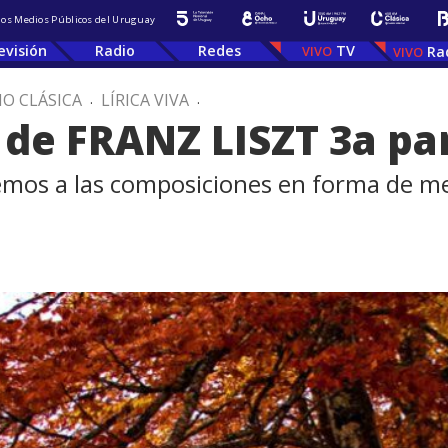
 los Medios Públicos del Uruguay
evisión
Radio
Redes
TV
Ra
IO CLÁSICA
.
LÍRICA VIVA
.
 de FRANZ LISZT 3a pa
remos a las composiciones en forma de me