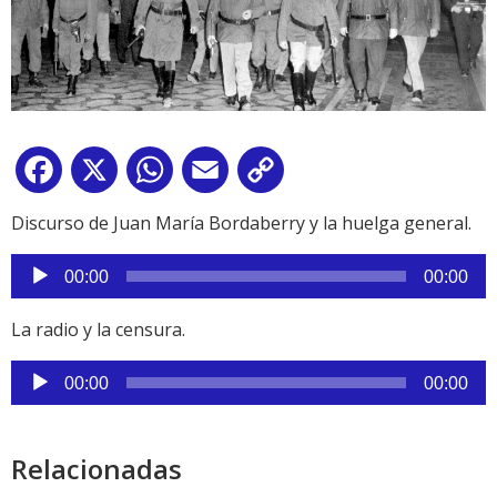
Facebook
X
WhatsApp
Email
Copy
Link
Discurso de Juan María Bordaberry y la huelga general.
Reproductor
00:00
00:00
de
audio
La radio y la censura.
Reproductor
00:00
00:00
de
audio
Relacionadas