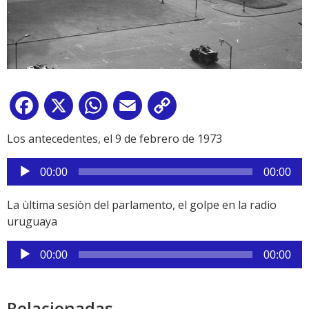
Facebook
X
WhatsApp
Email
Copy
Link
Los antecedentes, el 9 de febrero de 1973
Reproductor
00:00
00:00
de
audio
La ùltima sesiòn del parlamento, el golpe en la radio
uruguaya
Reproductor
00:00
00:00
de
audio
Relacionadas