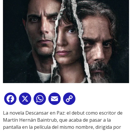
Facebook
X
WhatsApp
Email
Copy
Link
La novela Descansar en Paz: el debut como escritor de
Martín Hernán Baintrub, que acaba de pasar a la
pantalla en la película del mismo nombre, dirigida por