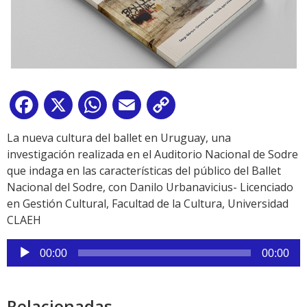
Facebook
X
WhatsApp
Email
Copy
Link
La nueva cultura del ballet en Uruguay, una
investigación realizada en el Auditorio Nacional de Sodre
que indaga en las características del público del Ballet
Nacional del Sodre, con Danilo Urbanavicius- Licenciado
en Gestión Cultural, Facultad de la Cultura, Universidad
CLAEH
Reproductor
00:00
00:00
de
audio
Relacionadas