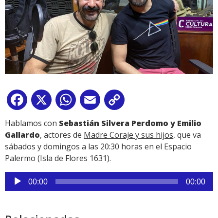
Facebook
X
WhatsApp
Email
Copy
Link
Hablamos con
Sebastián Silvera Perdomo y Emilio
Gallardo
, actores de
Madre Coraje y sus hijos
, que va
sábados y domingos a las 20:30 horas en el Espacio
Palermo (Isla de Flores 1631).
Reproductor
00:00
00:00
de
audio