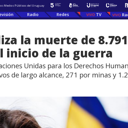
 los Medios Públicos del Uruguay
evisión
Radio
Redes
TV
Ra
za la muerte de 8.791 
 inicio de la guerra
s Naciones Unidas para los Derechos Human
vos de largo alcance, 271 por minas y 1