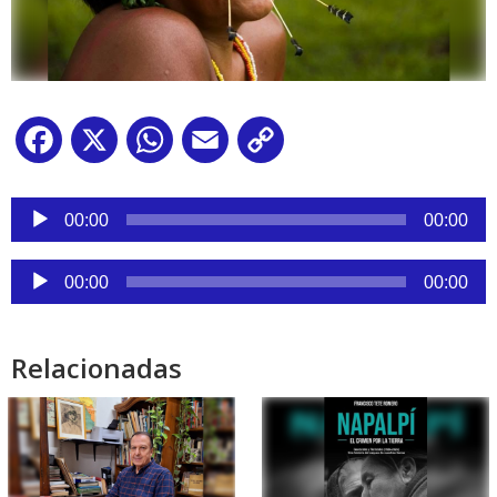
Facebook
X
WhatsApp
Email
Copy
Link
Reproductor
de
00:00
00:00
audio
Reproductor
00:00
00:00
de
audio
Relacionadas