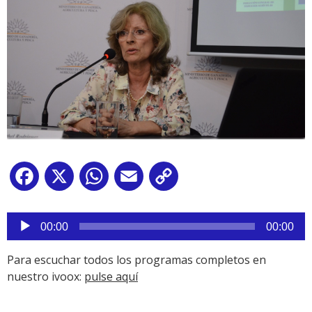
Facebook
X
WhatsApp
Email
Copy
Link
Reproductor
de
00:00
00:00
audio
Para escuchar todos los programas completos en
nuestro ivoox:
pulse aquí